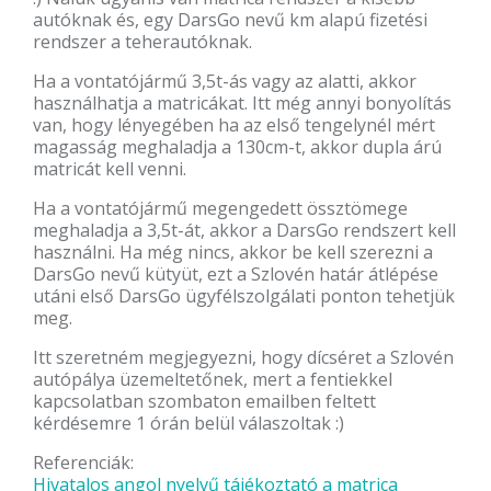
autóknak és, egy DarsGo nevű km alapú fizetési
rendszer a teherautóknak.
Ha a vontatójármű 3,5t-ás vagy az alatti, akkor
használhatja a matricákat. Itt még annyi bonyolítás
van, hogy lényegében ha az első tengelynél mért
magasság meghaladja a 130cm-t, akkor dupla árú
matricát kell venni.
Ha a vontatójármű megengedett össztömege
meghaladja a 3,5t-át, akkor a DarsGo rendszert kell
használni. Ha még nincs, akkor be kell szerezni a
DarsGo nevű kütyüt, ezt a Szlovén határ átlépése
utáni első DarsGo ügyfélszolgálati ponton tehetjük
meg.
Itt szeretném megjegyezni, hogy dícséret a Szlovén
autópálya üzemeltetőnek, mert a fentiekkel
kapcsolatban szombaton emailben feltett
kérdésemre 1 órán belül válaszoltak :)
Referenciák:
Hivatalos angol nyelvű tájékoztató a matrica