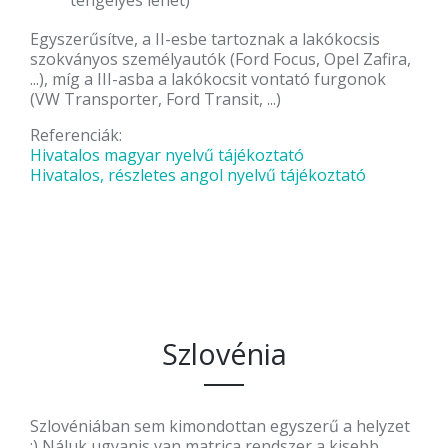
tengelyes lehet)
Egyszerűsítve, a II-esbe tartoznak a lakókocsis
szokványos személyautók (Ford Focus, Opel Zafira,
...), míg a III-asba a lakókocsit vontató furgonok
(VW Transporter, Ford Transit, ...)
Referenciák:
Hivatalos magyar nyelvű tájékoztató
Hivatalos, részletes angol nyelvű tájékoztató
Szlovénia
Szlovéniában sem kimondottan egyszerű a helyzet
:) Náluk ugyanis van matrica rendszer a kisebb