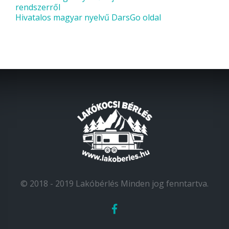
rendszerről
Hivatalos magyar nyelvű DarsGo oldal
© 2018 - 2019 Lakóbérlés Minden jog fenntartva.